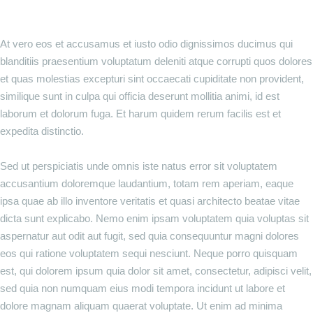
At vero eos et accusamus et iusto odio dignissimos ducimus qui
blanditiis praesentium voluptatum deleniti atque corrupti quos dolores
et quas molestias excepturi sint occaecati cupiditate non provident,
similique sunt in culpa qui officia deserunt mollitia animi, id est
laborum et dolorum fuga. Et harum quidem rerum facilis est et
expedita distinctio.
Sed ut perspiciatis unde omnis iste natus error sit voluptatem
accusantium doloremque laudantium, totam rem aperiam, eaque
ipsa quae ab illo inventore veritatis et quasi architecto beatae vitae
dicta sunt explicabo. Nemo enim ipsam voluptatem quia voluptas sit
aspernatur aut odit aut fugit, sed quia consequuntur magni dolores
eos qui ratione voluptatem sequi nesciunt. Neque porro quisquam
est, qui dolorem ipsum quia dolor sit amet, consectetur, adipisci velit,
sed quia non numquam eius modi tempora incidunt ut labore et
dolore magnam aliquam quaerat voluptate. Ut enim ad minima