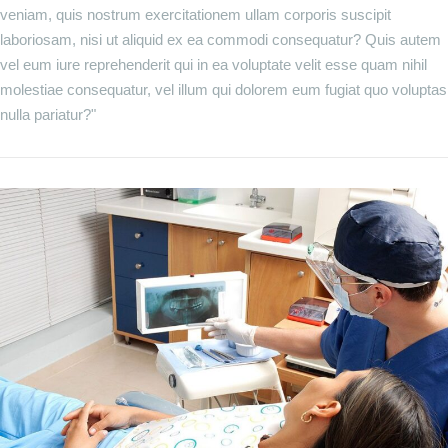
veniam, quis nostrum exercitationem ullam corporis suscipit
laboriosam, nisi ut aliquid ex ea commodi consequatur? Quis autem
vel eum iure reprehenderit qui in ea voluptate velit esse quam nihil
molestiae consequatur, vel illum qui dolorem eum fugiat quo voluptas
nulla pariatur?"